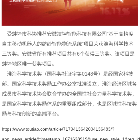
受蚌埠市科协推荐安徽凌坤智能科技有限公司“基于高精度
自主移动机器人的纺纱智能物流系统”项目荣获淮海科学技术
三等奖。安徽省所有推荐项目共有6个获得三等奖。该项目是
蚌埠地区唯一获奖项目。
淮海科学技术奖（国科奖社证字第0148号）是经国家科技
部、国家科学技术奖励工作办公室批准设立，淮海经济区域各
成员市科学技术协会联合举办的全国性社会力量科学技术奖，
是国家科学技术奖励体系的重要组成部分，也是区域性科技奖
励与科技创新的高端平台。
https://www.toutiao.com/article/7179413642004136483/?
app=news_article&timestamp=1671628919&use_new_style=1&req_