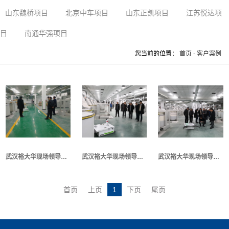
山东魏桥项目
北京中车项目
山东正凯项目
江苏悦达项
目
南通华强项目
您当前的位置：
首页
-
客户案例
武汉裕大华现场领导参观
武汉裕大华现场领导参观
武汉裕大华现场领导参观
首页
上页
1
下页
尾页