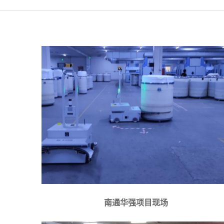
南通华强项目现场