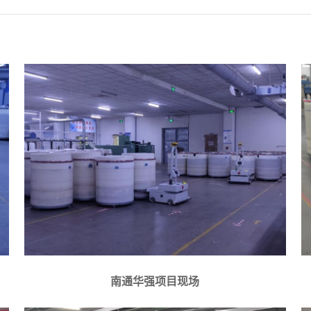
南通华强项目现场