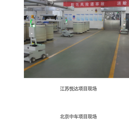
江苏悦达项目现场
北京中车项目现场